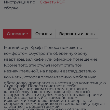
Инструкция по
Скачать PDF
сборке
Описание
Отзывы
Варианты и цены
Мягкий стул Крафт Полоса поможет с
комфортом обустроить обеденную зону
квартиры, зал кафе или офисное помещение.
Кроме того, эти стулья могут стать той
незначительной, на первый взгляд, деталью
комнаты, которая элементарную мебельную
обстановку превратит в настоящую композицию
Стул Крафт Полоса сочетает в себе
- обладая широким спектром цветового
классическую конструкцию и эффектный
оформления, эти стулья могут стать как яркими
дизайн, созданный с применением
искорками, оживляющими интерьер, так и
современных материалов и технологий: упругая
сливаться с общей гаммой.
обивка с продольной стяжкой обтянута