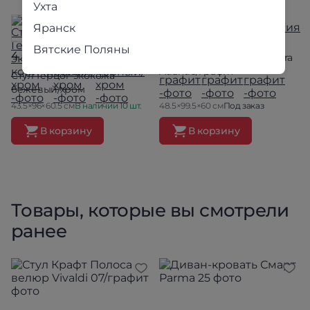
Ухта
Яранск
5 790 ₽
Вятские Поляны
4 690 ₽
Стул Валенсия велюр Ultra
Atlantic/графит
Стул Герцог экокожа
бежевый/хром
43.5×96×60.5 см
В наличии 10 шт.
48.5×99.5×60 см
Под заказ
В корзину
В корзину
Товары, которые вы смотрели
ранее