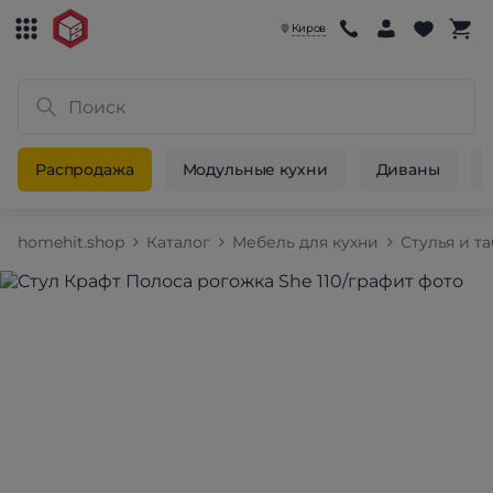
Киров
Распродажа
Модульные кухни
Диваны
homehit.shop
Каталог
Мебель для кухни
Стулья и т