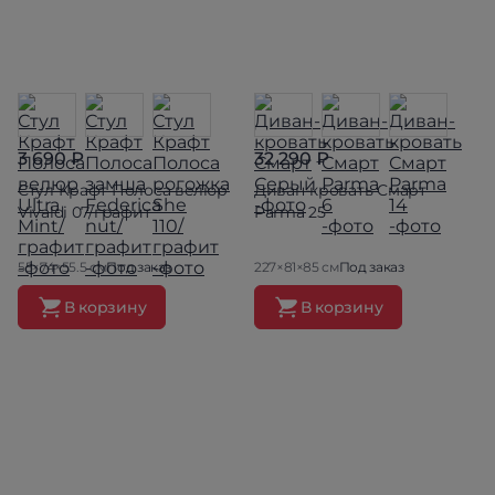
3 690 ₽
32 290 ₽
Стул Крафт Полоса велюр
Диван-кровать Смарт
Vivaldi 07/графит
Parma 25
55×74×55.5 см
Под заказ
227×81×85 см
Под заказ
В корзину
В корзину