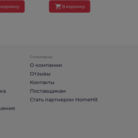
 корзину
В корзину
В ко
О компании
О компании
Отзывы
Контакты
ка
Поставщикам
Стать партнером HomeHit
шения