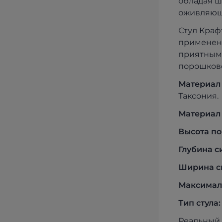
обладая ш
оживляющи
Стул Краф
применени
приятным 
порошково
Материал 
Таксония.
Материал 
Высота по
Глубина с
Ширина с
Максималь
Тип стула:
Реальный 