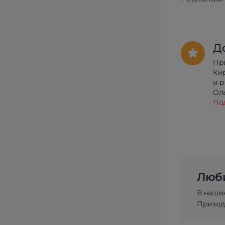
Д
Пр
Ки
и 
Олы
По
Люби
В наши
Приходи