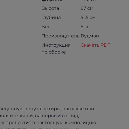
Высота
87 см
Глубина
51.5 см
Вес
5 кг
Производитель
Вудман
Инструкция
Скачать PDF
по сборке
беденную зону квартиры, зал кафе или
значительной, на первый взгляд,
ку превратит в настоящую композицию -