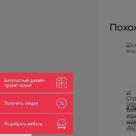
Похо
Бесплатный дизайн-
проект кухни!
Получить скидку
8 2
Стул
опо
Подобрать мебель
52×8