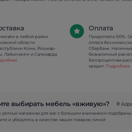
оставка
Оплата
ивезём в любой район
Предоплата 100%. О
ровской области
оплата без комисси
республики Коми, Йошкар-
Сбербанк. Наличны
, Лабытнанги и Салехарда.
безналичный расчет
дробнее
Беспроцентная расс
кредит.
Подробнее
те выбирать мебель «вживую»?
Адр
х уютных магазинах для вас с большим вниманием подобраны
те и убедитесь в качестве наших товаров лично!