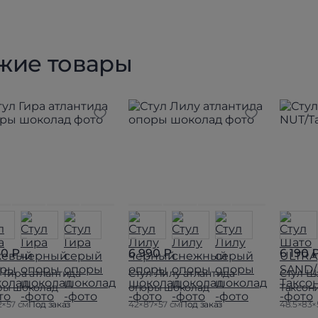
жие товары
90 ₽
6 990 ₽
6 190 
 Гира атлантида
Стул Лилу атлантида
Стул Ш
ры шоколад
опоры шоколад
Таксон
2×57 см
Под заказ
42×87×57 см
Под заказ
48.5×83×