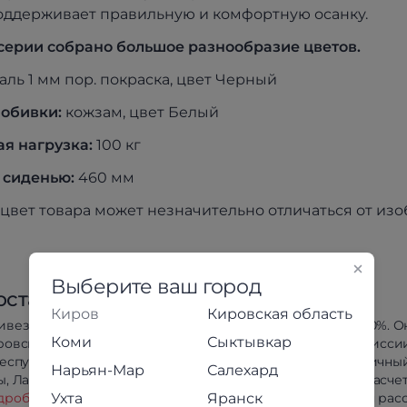
оддерживает правильную и комфортную осанку.
серии собрано большое разнообразие цветов.
аль 1 мм пор. покраска, цвет Черный
обивки:
кожзам, цвет Белый
я нагрузка:
100 кг
 сиденью:
460 мм
цвет товара может незначительно отличаться от из
Выберите ваш город
оставка
Оплата
Киров
Кировская область
ивезём в любой район
Предоплата 100%. О
Коми
Сыктывкар
ровской области
оплата без комисси
республики Коми, Йошкар-
Сбербанк. Наличны
Нарьян-Мар
Салехард
, Лабытнанги и Салехарда.
безналичный расчет
дробнее
Ухта
Яранск
Беспроцентная расс