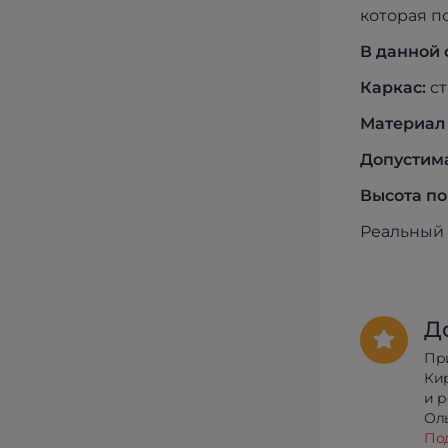
которая п
В данной 
Каркас:
ст
Материал 
Допустима
Высота по
Реальный 
Д
Пр
Ки
и 
Олы
По