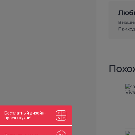
Люби
В наши
Приходи
Похо
Бесплатный дизайн-
проект кухни!