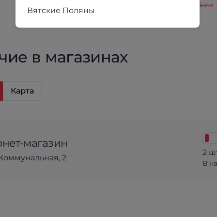
кредит.
Подробнее
Вятские Поляны
чие в магазинах
Карта
нет-магазин
2 ш
Коммунальная, 2
В н