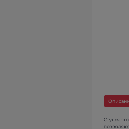
Описан
Стулья эт
позволяют