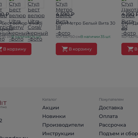
90 ₽
4 590 ₽
4 190 
 Бест велюр Vivaldi
Стул Метро Белый Вита 30
Стул Д
черный
60
×55 см
В наличии 14 шт.
40×100×50 см
В наличии 35 шт.
40×100×5
В корзину
В корзину
В
Каталог
Покупателям
Акции
Доставка
Новинки
Оплата
2
Производители
Рассрочка
Инструкции
Подъем и сбор