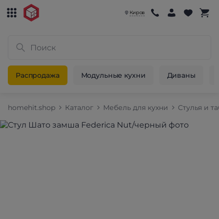
Киров
Распродажа
Модульные кухни
Диваны
homehit.shop
Каталог
Мебель для кухни
Стулья и т