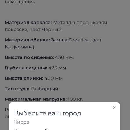
помещения.
Материал каркаса:
Металл в порошковой
покраске, цвет Черный.
Материал обивки: З
амша Federica, цвет
Nut(корица).
Высота по сиденью:
430 мм.
Глубина сиденья:
420 мм.
Высота спинки:
400 мм
Тип стула:
Разборный.
Максимальная нагрузка:
100 кг.
Реальный цвет товара может незначительно
Выберите ваш город
отличаться от изображения на экране
Киров