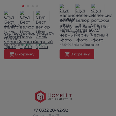
5 790 ₽
4 990 ₽
Стул Валенсия велюр Ultra
Forest/черный
Стул Бест велюр Vivaldi 07/
черный
51×83×55 см
В наличии 14 шт.
48.5×99.5×60 см
Под заказ
В корзину
В корзину
+7 8332 20-42-92
Сегодня с 9 до 19