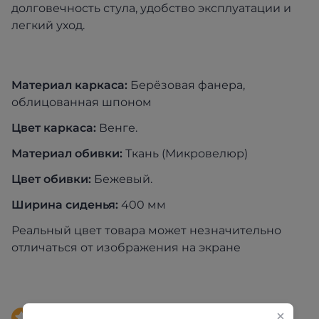
долговечность стула, удобство эксплуатации и
легкий уход.
Материал каркаса:
Берёзовая фанера,
облицованная шпоном
Цвет каркаса:
Венге.
Материал обивки:
Ткань (Микровелюр)
Цвет обивки:
Бежевый.
Ширина сиденья:
400 мм
Реальный цвет товара может незначительно
отличаться от изображения на экране
Доставка