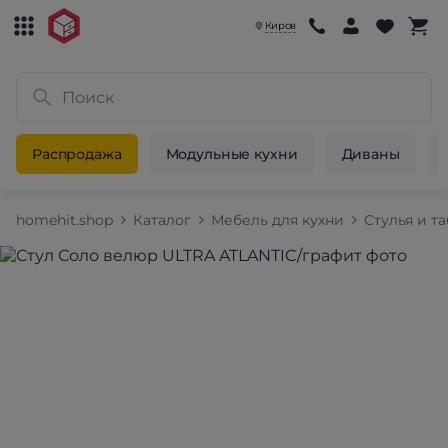
Киров
Распродажа
Модульные кухни
Диваны
homehit.shop
Каталог
Мебель для кухни
Стулья и т