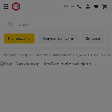
Киров
Распродажа
Модульные кухни
Диваны
homehit.shop
Каталог
Мебель для кухни
Стулья и т