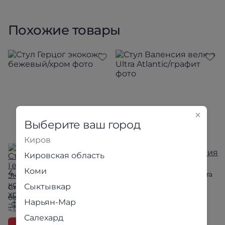
Похожие товары
Выберите ваш город
Киров
Кировская область
5 790 ₽
Коми
4 690 ₽
Стул Валенсия велюр Ultra
Atlantic/графит
Сыктывкар
Стул Герцог экокожа
бежевый/хром
Нарьян-Мар
43.5×96×60.5 см
В наличии 10 шт.
48.5×99.5×60 см
Под заказ
Салехард