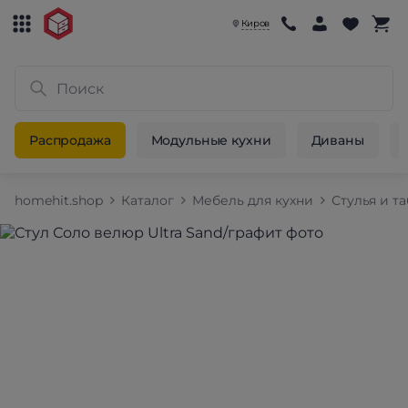
Киров
Распродажа
Модульные кухни
Диваны
homehit.shop
Каталог
Мебель для кухни
Стулья и т