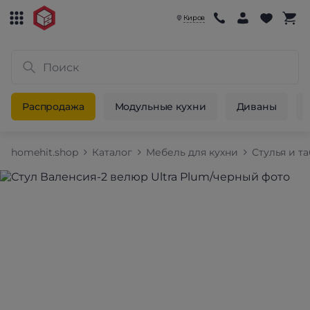
Киров
Распродажа
Модульные кухни
Диваны
homehit.shop
Каталог
Мебель для кухни
Стулья и т