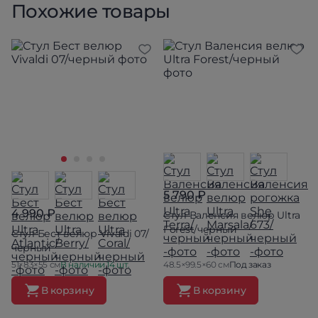
Похожие товары
5 790 ₽
4 990 ₽
Стул Валенсия велюр Ultra
Forest/черный
Стул Бест велюр Vivaldi 07/
черный
51×83×55 см
В наличии 14 шт.
48.5×99.5×60 см
Под заказ
В корзину
В корзину