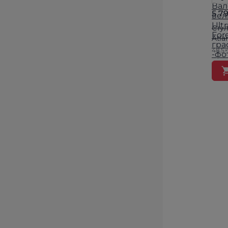
5 7
Стул
Atla
48.5×