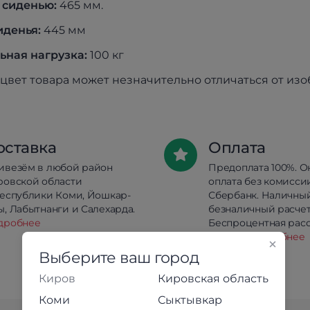
 сиденью:
465 мм.
иденья:
445 мм
ная нагрузка:
100 кг
цвет товара может незначительно отличаться от из
оставка
Оплата
ивезём в любой район
Предоплата 100%. О
ровской области
оплата без комисси
республики Коми, Йошкар-
Сбербанк. Наличны
, Лабытнанги и Салехарда.
безналичный расчет
дробнее
Беспроцентная расс
кредит.
Подробнее
Выберите ваш город
Киров
Кировская область
Коми
Сыктывкар