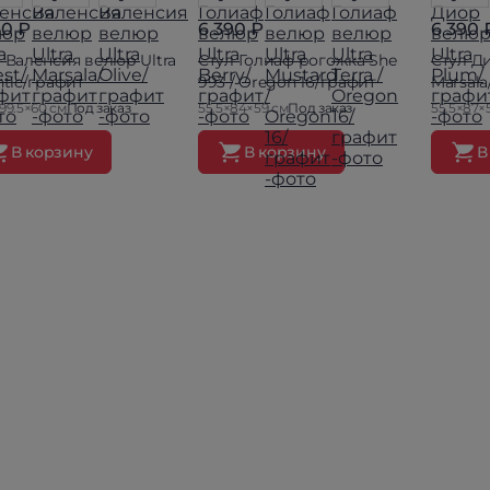
90 ₽
6 390 ₽
6 390 
 Валенсия велюр Ultra
Стул Голиаф рогожка She
Стул Д
ntic/графит
993 / Oregon 16/графит
Marsal
99.5×60 см
Под заказ
55.5×84×59 см
Под заказ
55.5×87×
В корзину
В корзину
В