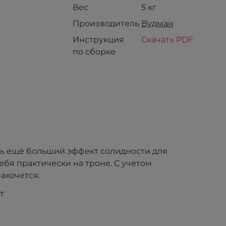
Вес
5 кг
Производитель
Вудман
Инструкция
Скачать PDF
по сборке
ть ещё больший эффект солидности для
ебя практически на троне. С учетом
ахочется.
т