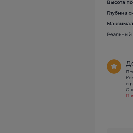
Высота по
Глубина с
Максималь
Реальный 
Д
Пр
Ки
и 
Олы
По