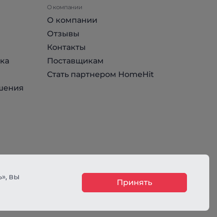
О компании
О компании
Отзывы
Контакты
ка
Поставщикам
Стать партнером HomeHit
шения
», вы
Принять
ния, не является публичной офертой, определяемой положениями