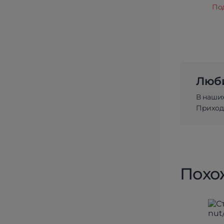
По
Люби
В наши
Приходи
Похо