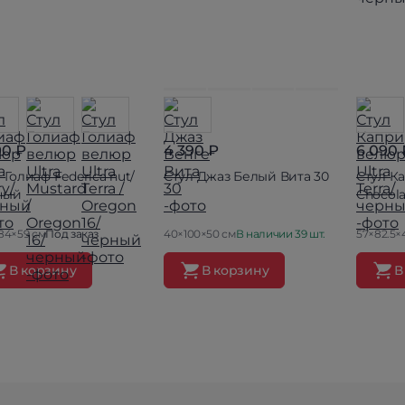
90 ₽
4 390 ₽
6 090 
 Голиаф Federica nut/
Стул Джаз Белый Вита 30
Стул К
ный
Chocol
84×59 см
Под заказ
40×100×50 см
В наличии 39 шт.
57×82.5×
В корзину
В корзину
В