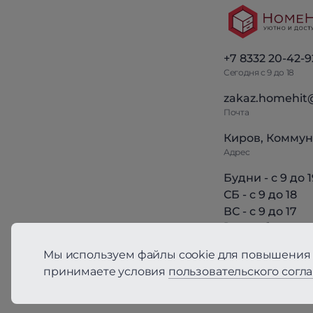
+7 8332 20-42-9
Сегодня с 9 до 18
zakaz.homehit
Почта
Киров, Коммун
Адрес
Будни - с 9 до 1
СБ - с 9 до 18
ВС - с 9 до 17
Режим работы
Мы используем файлы cookie для повышения 
принимаете условия
пользовательского согл
Политика конфиден