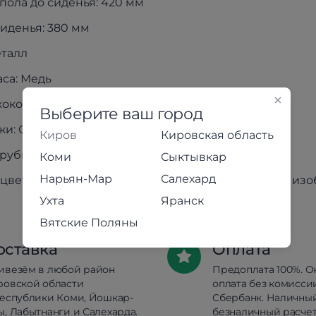
 пола до сиденья: 420 мм
иденья: 380 мм
еталл
аса: Медь
кокожа
Выберите ваш город
ки: Ольха
Киров
Кировская область
рубы каркаса: 22 мм
Коми
Сыктывкар
Нарьян-Мар
Салехард
цвет товара может незначительно отличаться от из
Ухта
Яранск
Вятские Поляны
оставка
Оплата
ивезём в любой район
Предоплата 100%. О
ровской области
оплата без комисси
республики Коми, Йошкар-
Сбербанк. Наличны
, Лабытнанги и Салехарда.
безналичный расчет