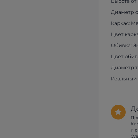
Высота от
Диаметр с
Каркас: М
Цвет карк
Обивка: Э
Цвет обив
Диаметр т
Реальный 
Д
Пр
Ки
и 
Олы