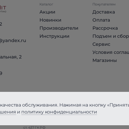
Каталог
Покупателям
Акции
Доставка
Новинки
Оплата
2
Производители
Рассрочка
Инструкции
Подъем и сбор
@yandex.ru
Сервис
Условия согла
альная, 2
Магазины
9
качества обслуживания. Нажимая на кнопку «Принять
ашения
и
политику конфиденциальности
циальности
Вся информация на сайте, за исключением Условий соглаше
ст. 437 ГК РФ