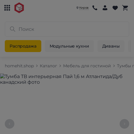
Киров
Распродажа
Модульные кухни
Диваны
homehit.shop
Каталог
Мебель для гостиной
Тумбы 