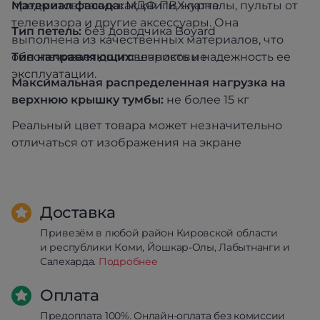
предметов, таких как книги, журналы, пульты от
Материал фасада:
МДФ ПВХ латте
телевизора и другие аксессуары. Она
Тип петель:
без доводчика Boyard
выполнена из качественных материалов, что
обеспечивает долговечность и надежность ее
Тип направляющих:
шариковые
эксплуатации.
Максимальная распределенная нагрузка на
верхнюю крышку тумбы:
не более 15 кг
Реальный цвет товара может незначительно
отличаться от изображения на экране
Доставка
Привезём в любой район Кировской области
и республики Коми, Йошкар-Олы, Лабытнанги и
Салехарда.
Подробнее
Оплата
Предоплата 100%. Онлайн-оплата без комиссии