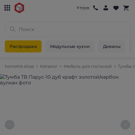
Киров
Распродажа
Модульные кухни
Диваны
homehit.shop
Каталог
Мебель для гостиной
Тумбы 