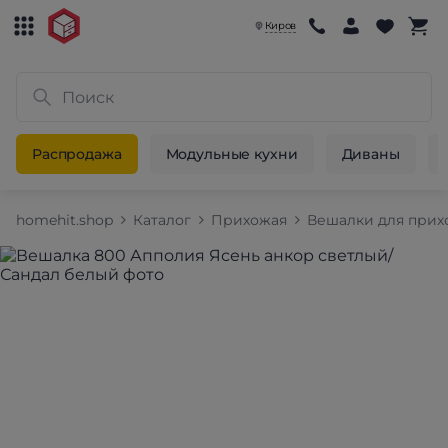
Киров
Распродажа
Модульные кухни
Диваны
homehit.shop
Каталог
Прихожая
Вешалки для при