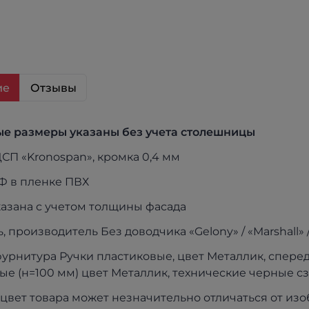
ие
Отзывы
е размеры указаны без учета столешницы
СП «Kronospan», кромка 0,4 мм
Ф в пленке ПВХ
казана с учетом толщины фасада
, производитель Без доводчика «Gelony» / «Marshall» /
урнитура Ручки пластиковые, цвет Металлик, спер
ые (н=100 мм) цвет Металлик, технические черные с
цвет товара может незначительно отличаться от из