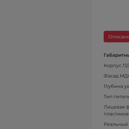
Описан
Габаритны
Корпус ЛД
Фасад МД
Глубина у
Тип петель
Лицевая ф
пластиков
Реальный 