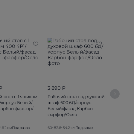
₽
3 890 ₽
13 990 ₽
й стол с 1 ящиком
Рабочий стол под духовой
Пенал 400
1/корпус Белый/
шкаф 600 6Д/корпус
Белый/фас
Карбон фарфор/
Белый/фасад Карбон
фарфор/О
фарфор/Осло
46.2 см
Под заказ
60×82.6×54.2 см
Под заказ
40×234.8×56.