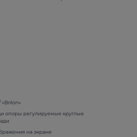
 «Brilon»
еди опоры регулируемые круглые
зади
ображения на экране