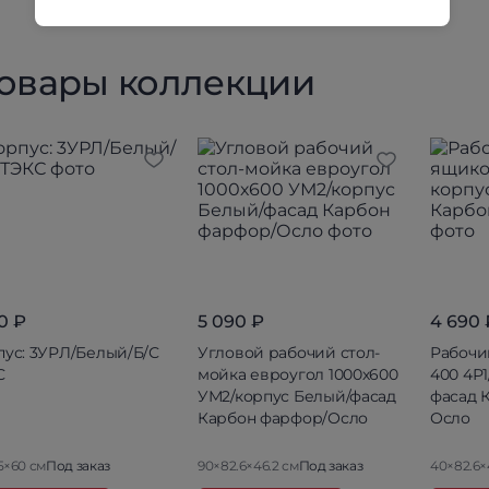
товары коллекции
0 ₽
5 090 ₽
4 690 
пус: 3УРЛ/Белый/Б/С
Угловой рабочий стол-
Рабочи
С
мойка евроугол 1000х600
400 4Р
УМ2/корпус Белый/фасад
фасад 
Карбон фарфор/Осло
Осло
5×60 см
Под заказ
90×82.6×46.2 см
Под заказ
40×82.6×