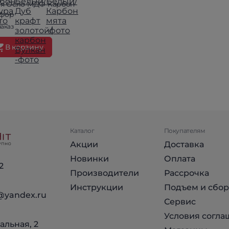
ня Осло МДФ Карбон
фор
заказ
В корзину
Каталог
Покупателям
Акции
Доставка
Новинки
Оплата
2
Производители
Рассрочка
Инструкции
Подъем и сбор
@yandex.ru
Сервис
Условия согла
альная, 2