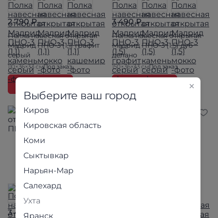
2 790 ₽
3 490 ₽
Полка навесная открытая
Полка навесная открытая
Мадрид ПНО-3 (1,1) графит
Мадрид ПНО-3 (1,5) дуб
серый
делано
110×36×33 см
Под заказ
150×36×33 см
Под заказ
В корзину
В корзину
Выберите ваш город
Киров
Кировская область
Коми
Сыктывкар
Нарьян-Мар
Салехард
Ухта
3 490 ₽
3 490 ₽
Яранск