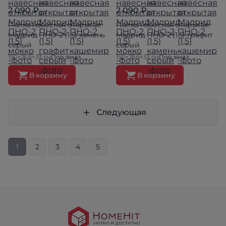
2 090 ₽
2 090 ₽
Полка навесная открытая
Полка навесная открытая
Мадрид ПНО-2 (1,5) камень
Мадрид ПНО-2 (1,5) графит
серый
серый
150×26.6×33 см
Под заказ
150×26.6×33 см
Под заказ
В корзину
В корзину
Следующая
1
2
3
4
5