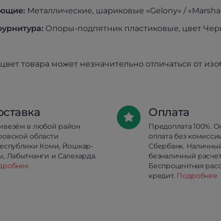
ющие:
Металлические, шариковые «Gelony» / «Marshal
урнитура:
Опоры-подпятник пластиковые, цвет Че
цвет товара может незначительно отличаться от из
оставка
Оплата
ивезём в любой район
Предоплата 100%. О
ровской области
оплата без комисси
республики Коми, Йошкар-
Сбербанк. Наличны
, Лабытнанги и Салехарда.
безналичный расчет
дробнее
Беспроцентная расс
кредит.
Подробнее