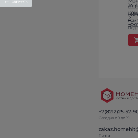
СВЕРНУТЬ
14 
Гос
ком
Под 
+7(8212)25-52-9
Сегодня с 9 до 19
zakaz.homehit
Почта