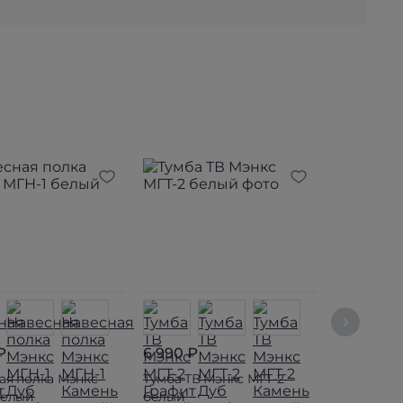
₽
6 990 ₽
1 090 ₽
ая полка Мэнкс
Тумба ТВ Мэнкс МГТ-2
Навесная 
белый
белый
МГН-2 бе