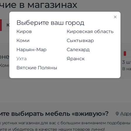
чие в магазинах
Выберите ваш город
Карта
Киров
Кировская область
Коми
Сыктывкар
Нарьян-Мар
Салехард
нет-магазин
Ухта
Яранск
3 ш
Коммунальная, 2
Вятские Поляны
В н
те выбирать мебель «вживую»?
Адр
х уютных магазинах для вас с большим вниманием подобраны
те и убедитесь в качестве наших товаров лично!