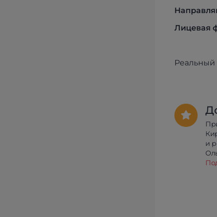
Направля
Лицевая ф
Реальный 
Д
Пр
Ки
и 
Олы
По