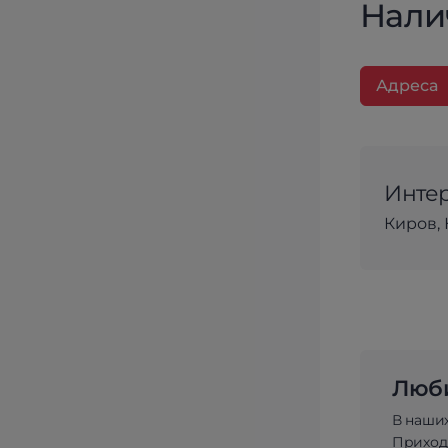
Нали
Адреса
Интер
Киров, 
Люби
В наши
Приходи