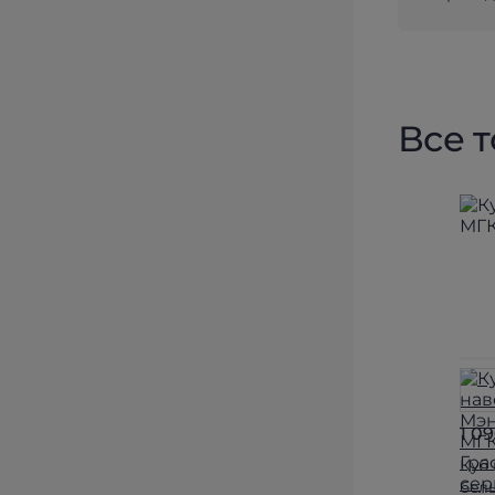
Все 
1 0
Куб
бел