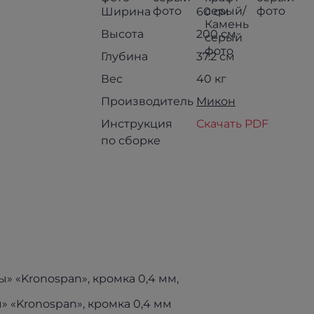
Ширина
60 см
Высота
200 см
Глубина
37.2 см
Вес
40 кг
Производитель
Микон
Инструкция
Скачать PDF
по сборке
 «Kronospan», кромка 0,4 мм,
«Kronospan», кромка 0,4 мм