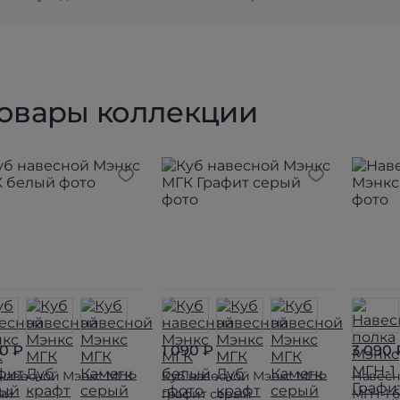
товары коллекции
90 ₽
1 090 ₽
3 090 
 навесной Мэнкс МГК
Куб навесной Мэнкс МГК
Навесн
ый
Графит серый
МГН-1 