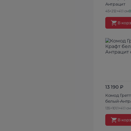
Антрацит
45×212×41.1 см
В
В кор
13 190 ₽
Комод Гретт
белый-Антр
135×101.1×41.1 см
В кор