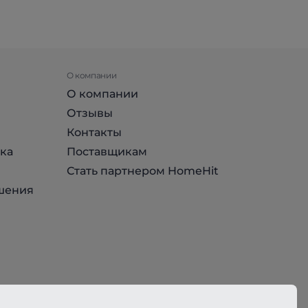
О компании
О компании
Отзывы
Контакты
ка
Поставщикам
Стать партнером HomeHit
шения