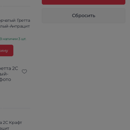
Сбросить
рчатый Гретта
елый-Антрацит
В наличии 3 шт.
зину
а 2С Крафт
ацит