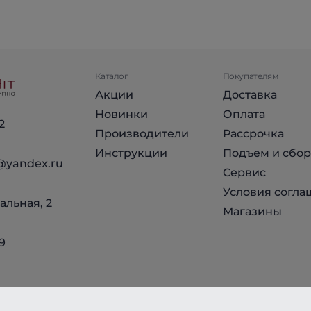
Каталог
Покупателям
Акции
Доставка
Новинки
Оплата
2
Производители
Рассрочка
Инструкции
Подъем и сбор
@yandex.ru
Сервис
Условия согла
альная, 2
Магазины
9