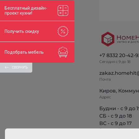
Бесплатный дизайн-
проект кухни!
Получить скидку
Подобрать мебель
+7 8332 20-42-9
Сегодня с 9 до 18
СВЕРНУТЬ
zakaz.homehit
Почта
Киров, Коммун
Адрес
Будни - с 9 до 1
СБ - с 9 до 18
ВС - с 9 до 17
Режим работы