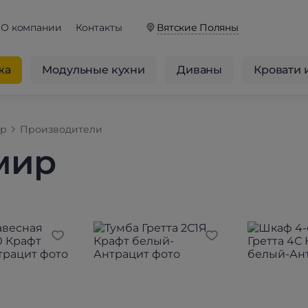
О компании
Контакты
Вятские Поляны
жа
Модульные кухни
Диваны
Кровати 
op
Производители
мир