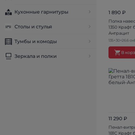
Кухонные гарнитуры
1 890 ₽
Полка навес
Столы и стулья
1350 Крафт 
Антрацит
135×30×26.6 см
Тумбы и комоды
В кор
Зеркала и полки
11 290 ₽
Пенал-витр
1В1С Крафт 