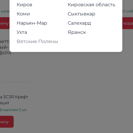
Киров
Кировская область
 наличии 7 шт.
45×212×41.1 см
В наличии 2 шт.
45×212×41.1 см
В
Коми
Сыктывкар
Нарьян-Мар
Салехард
зину
В корзину
В кор
Ухта
Яранск
Вятские Поляны
а 3С3Я Крафт
ацит
В наличии 3 шт.
зину