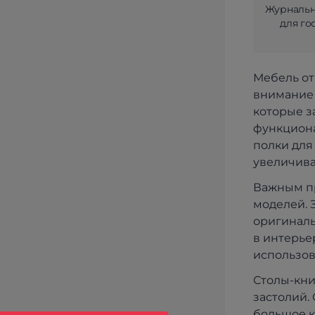
Журнальн
для го
Мебель от
внимание 
которые з
функциона
полки для
увеличива
Важным пр
моделей. 
оригиналь
в интерье
использов
Столы-кни
застолий.
большое к