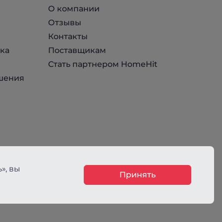
О компании
Отзывы
Контакты
ка
Поставщикам
Стать партнером HomeHit
шения
», вы
Принять
ния, не является публичной офертой, определяемой положениями