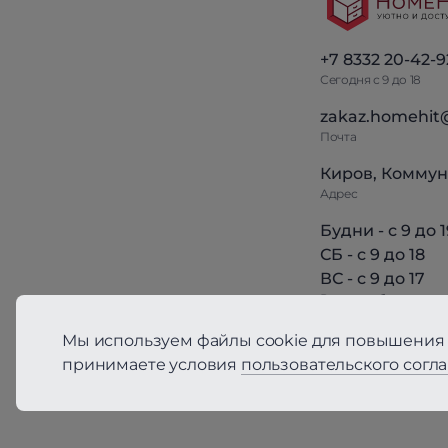
+7 8332 20-42-9
Сегодня с 9 до 18
zakaz.homehit
Почта
Киров, Коммун
Адрес
Будни - с 9 до 1
СБ - с 9 до 18
ВС - с 9 до 17
Режим работы
Мы используем файлы cookie для повышения 
принимаете условия
пользовательского согл
Политика конфиден