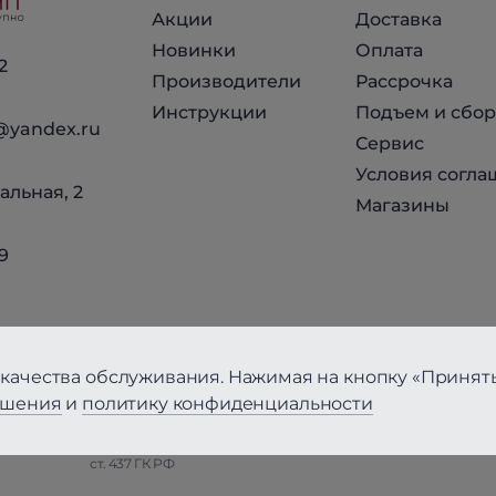
Акции
Доставка
Новинки
Оплата
2
Производители
Рассрочка
Инструкции
Подъем и сбор
@yandex.ru
Сервис
Условия согла
альная, 2
Магазины
9
качества обслуживания. Нажимая на кнопку «Принять
ашения
и
политику конфиденциальности
циальности
Вся информация на сайте, за исключением Условий соглаше
ст. 437 ГК РФ