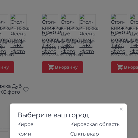
6 090 ₽
6 090 ₽
а Дуб крафт
Стол-книжка Дуб крафт
Стол-книжк
КС
белый ТЭКС
ТЭКС
д заказ
85×75×34 см
Под заказ
85×75×34 см
По
зину
В корзину
В кор
Выберите ваш город
Киров
Кировская область
Коми
Сыктывкар