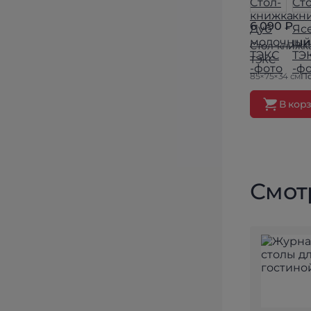
6 090 ₽
Стол-книжк
ТЭКС
85×75×34 см
По
В кор
Смотр