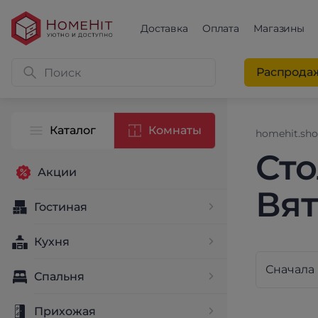
Доставка
Оплата
Магазины
Распрода
Каталог
Комнаты
homehit.sh
Сто
Акции
Вят
Гостиная
Кухня
Спальня
Прихожая