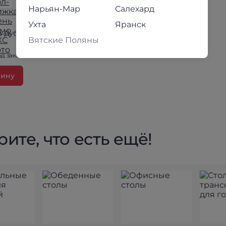
Нарьян-Мар
Салехард
Ухта
Яранск
а Дуб сонома
Вятские Поляны
д заказ
зину
ите, что есть ещё!