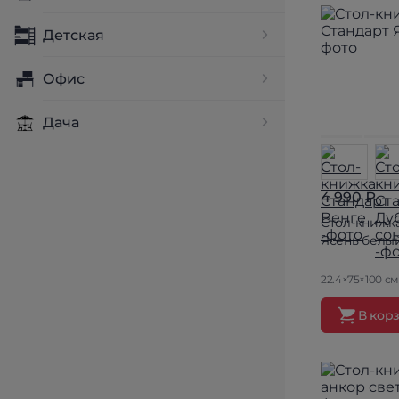
Детская
Офис
Дача
4 990 ₽
Стол-книжк
Ясень белы
22.4×75×100 см
В кор