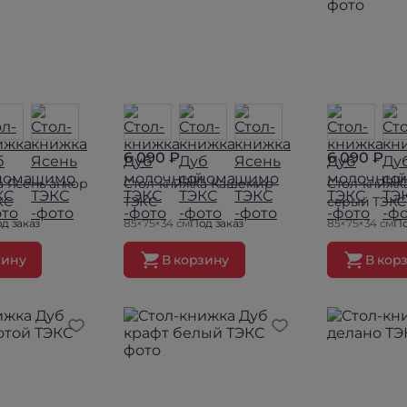
6 090 ₽
6 090 ₽
а Ясень анкор
Стол-книжка Кашемир
Стол-книжк
КС
ТЭКС
серый ТЭКС
д заказ
85×75×34 см
Под заказ
85×75×34 см
По
зину
В корзину
В кор