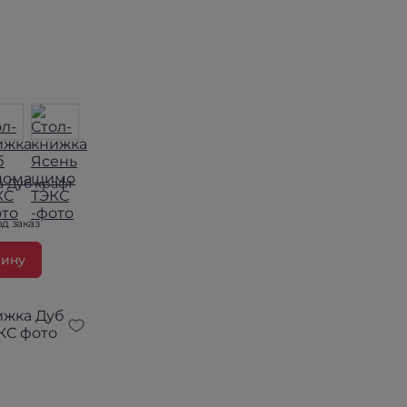
а Дуб крафт
д заказ
зину