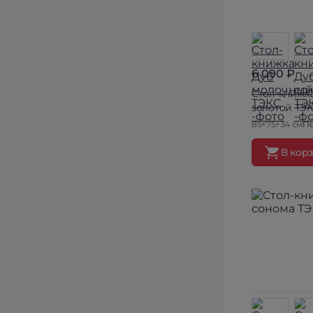
6 090 ₽
Стол-книжк
золотой ТЭ
85×75×34 см
По
В кор