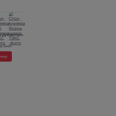
а Дуб делано
д заказ
зину