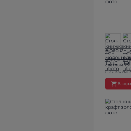
6 090 ₽
Стол-книжк
светлый ТЭ
85×75×34 см
По
В кор