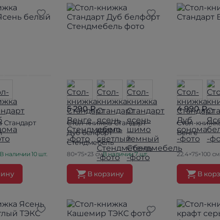
5 290 ₽
4 990 ₽
а Стандарт
Стол-книжка Стандарт
Стол-книжк
й
Дуб белфорт
Венге
Стендмебель
В наличии 10 шт.
80×75×23 см
В наличии 7 шт.
22.4×75×100 см
зину
В корзину
В кор