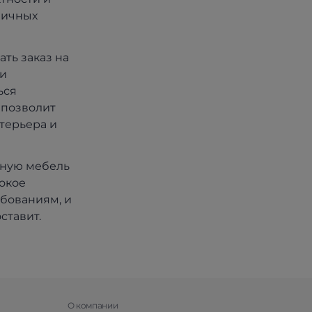
личных
ть заказ на
ли
ься
 позволит
нтерьера и
ьную мебель
сокое
ебованиям, и
ставит.
О компании