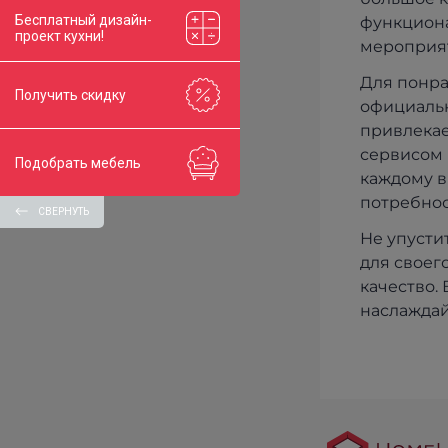
Бесплатный дизайн-
функциона
проект кухни!
мероприят
Для понра
Получить скидку
официальн
привлекае
сервисом 
Подобрать мебель
каждому в
потребнос
СВЕРНУТЬ
Не упусти
для своег
качество.
наслаждай