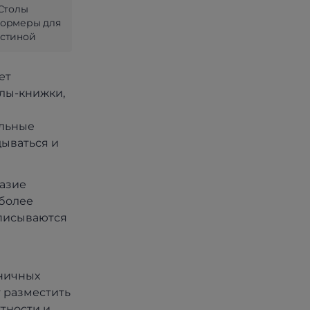
Столы
формеры для
остиной
ет
лы-книжки,
ельные
дываться и
азие
 более
вписываются
ничных
 разместить
ктности и