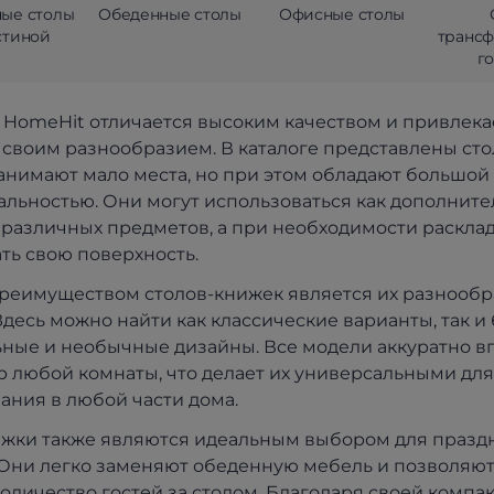
ые столы
Обеденные столы
Офисные столы
стиной
транс
г
 HomeHit отличается высоким качеством и привлека
своим разнообразием. В каталоге представлены сто
анимают мало места, но при этом обладают большой
льностью. Они могут использоваться как дополнит
 различных предметов, а при необходимости раскла
ть свою поверхность.
еимуществом столов-книжек является их разнообр
Здесь можно найти как классические варианты, так и
ные и необычные дизайны. Все модели аккуратно 
р любой комнаты, что делает их универсальными для
ания в любой части дома.
жки также являются идеальным выбором для празд
 Они легко заменяют обеденную мебель и позволяют
оличество гостей за столом. Благодаря своей компа