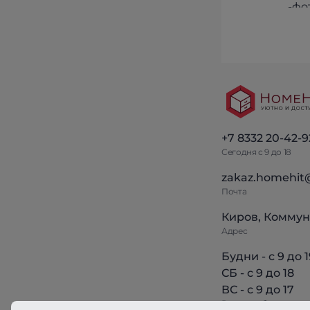
+7 8332 20-42-9
Сегодня с 9 до 18
zakaz.homehit
Почта
Киров, Коммун
Адрес
Будни - с 9 до 1
СБ - с 9 до 18
ВС - с 9 до 17
Режим работы