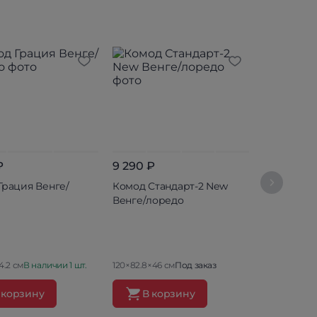
₽
9 290 ₽
10 190 ₽
Грация Венге/
Комод Стандарт-2 New
Комод № 2
Венге/лоредо
белфорт 
4.2 см
В наличии 1 шт.
120×82.8×46 см
Под заказ
120×83×46 с
 корзину
В корзину
В ко