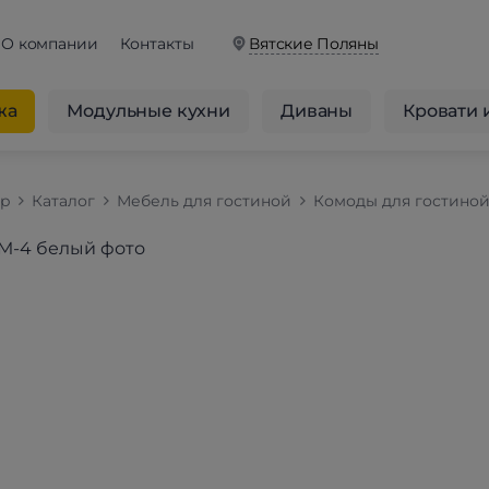
О компании
Контакты
Вятские Поляны
жа
Модульные кухни
Диваны
Кровати 
op
Каталог
Мебель для гостиной
Комоды для гостино