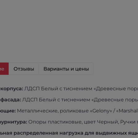
ие
Отзывы
Варианты и цены
 корпуса:
ЛДСП Белый с тиснением «Древесные поры»
фасада:
ЛДСП Белый с тиснением «Древесные поры»,
ющие:
Металлические, роликовые «Gelony» / «Marshal
урнитура:
Опоры пластиковые, цвет Черный, Ручки 
ная распределенная нагрузка для выдвижных ящико