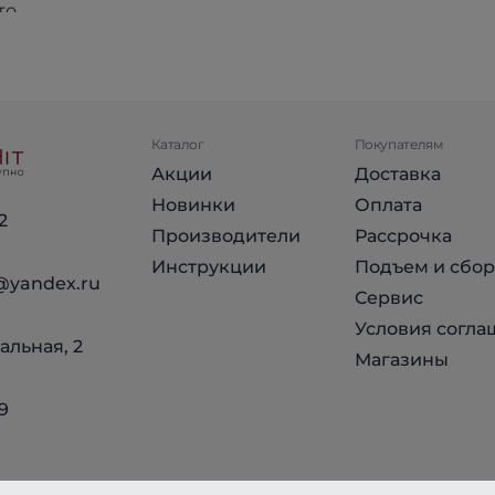
Каталог
Покупателям
Акции
Доставка
Новинки
Оплата
2
Производители
Рассрочка
Инструкции
Подъем и сбор
@yandex.ru
Сервис
Условия согла
альная, 2
Магазины
9