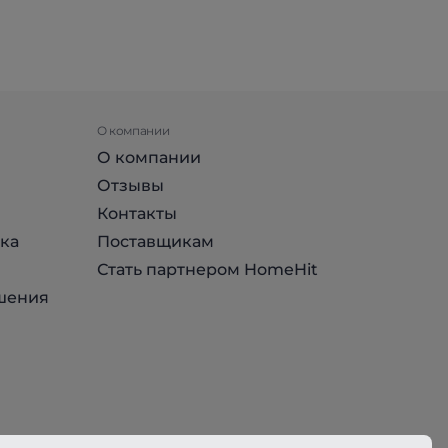
О компании
О компании
Отзывы
Контакты
ка
Поставщикам
Стать партнером HomeHit
шения