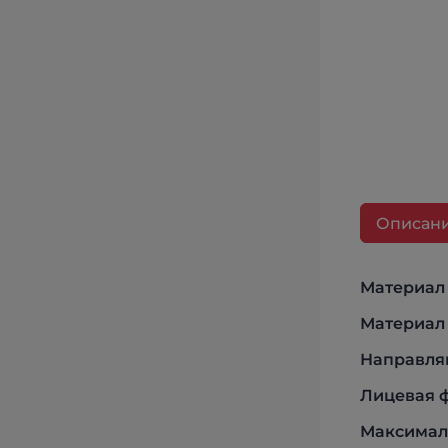
Описан
Материал
Материал 
Направля
Лицевая ф
Максималь