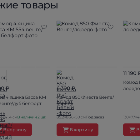
жие товары
11 190 
Комод 
90 ₽
6 390 ₽
лоредо
од 4 ящика Басса КМ
Комод 850 Фиеста Венге/
венге/дуб белфорт
лоредо
4×41.4 см
В наличии 2 шт.
85.2×86.6×50 см
Под заказ
130×77×4
В корзину
В корзину
В