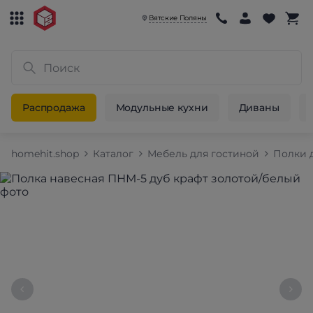
Вятские Поляны
Распродажа
Модульные кухни
Диваны
homehit.shop
Каталог
Мебель для гостиной
Полки 