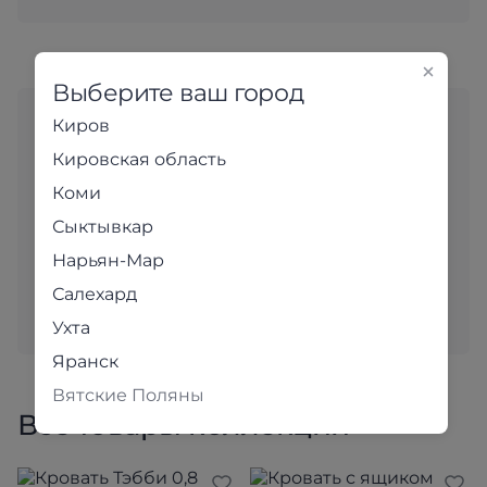
Выберите ваш город
Любите выбирать мебель
Киров
«вживую»?
Кировская область
Коми
Адреса магазинов
Сыктывкар
В наших уютных магазинах для вас с большим
Нарьян-Мар
вниманием подобраны самые популярные модели.
Салехард
Приходите и убедитесь в качестве наших товаров
лично!
Ухта
Яранск
Вятские Поляны
Все товары коллекции