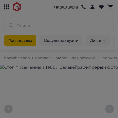
Вятские Поляны
Распродажа
Модульные кухни
Диваны
homehit.shop
Каталог
Мебель для детской
Столы п