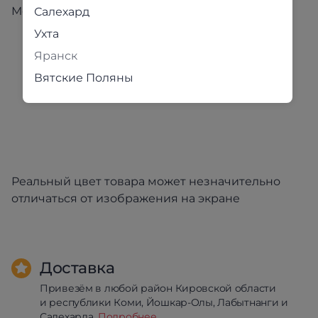
Механизм трансформации: Выкатной.
Салехард
Ухта
Яранск
Вятские Поляны
Реальный цвет товара может незначительно
отличаться от изображения на экране
Доставка
Привезём в любой район Кировской области
и республики Коми, Йошкар-Олы, Лабытнанги и
Салехарда.
Подробнее