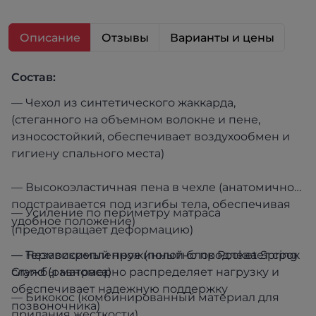
Описание
Отзывы
Варианты и цены
Состав:
— Чехол из синтетического жаккарда,
(стеганного на объемном волокне и пене,
износостойкий, обеспечивает воздухообмен и
гигиену спального места)
— Высокоэластичная пена в чехле (анатомично
подстраивается под изгибы тела, обеспечивая
— Усиление по периметру матраса
удобное положение)
(предотвращает деформацию)
— Независимый пружинный блок Pocket Spring
— Термоскрепленное (полотно продлевает срок
Grand (равномерно распределяет нагрузку и
службы матраса)
обеспечивает надежную поддержку
— Бикокос (комбинированный материал для
позвоночника)
придания жесткости)