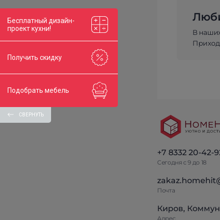
Люби
Бесплатный дизайн-
проект кухни!
В наши
Приходи
Получить скидку
Подобрать мебель
СВЕРНУТЬ
+7 8332 20-42-9
Сегодня с 9 до 18
zakaz.homehit
Почта
Киров, Коммун
Адрес