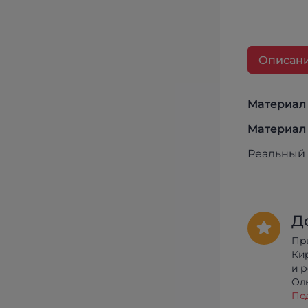
Описан
Материал
Материал
Реальный 
Д
Пр
Ки
и 
Олы
По