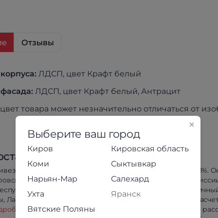
ие
Отзывы
 корпуса:
ЛДСП, цвет Крафт белый
 фасада:
ЛДСП, цвет Крафт белый, Антрацит
цвет товара может незначительно отличаться от из
Выберите ваш город
Киров
Кировская область
оставка
Оплата
Коми
Сыктывкар
ивезём в любой район
Предоплата 100%. О
Нарьян-Мар
Салехард
ровской области
оплата без комисси
республики Коми, Йошкар-
Сбербанк. Наличны
Ухта
Яранск
, Лабытнанги и Салехарда.
безналичный расчет
Вятские Поляны
дробнее
Беспроцентная расс