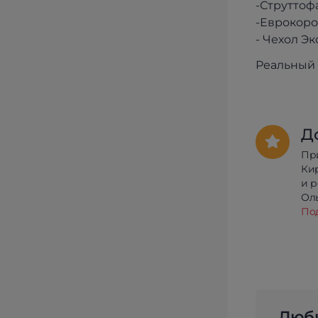
-Струттоф
-Еврокоро
- Чехол Э
Реальный 
Д
Пр
Ки
и 
Олы
По
Люби