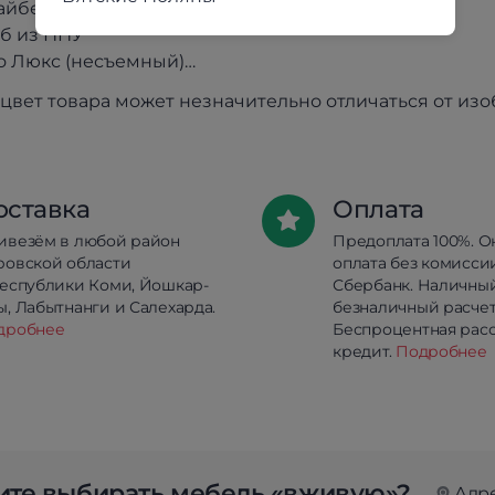
айбер 20 мм
б из ППУ
ко Люкс (несъемный)
цвет товара может незначительно отличаться от из
оставка
Оплата
ивезём в любой район
Предоплата 100%. О
ровской области
оплата без комисси
республики Коми, Йошкар-
Сбербанк. Наличны
, Лабытнанги и Салехарда.
безналичный расчет
дробнее
Беспроцентная расс
кредит.
Подробнее
те выбирать мебель «вживую»?
Адр