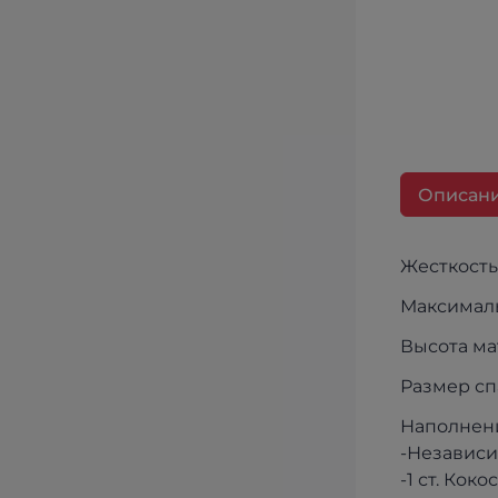
Описан
Жесткость:
Максималь
Высота ма
Размер сп
Наполнен
-Независ
-1 ст. Кок