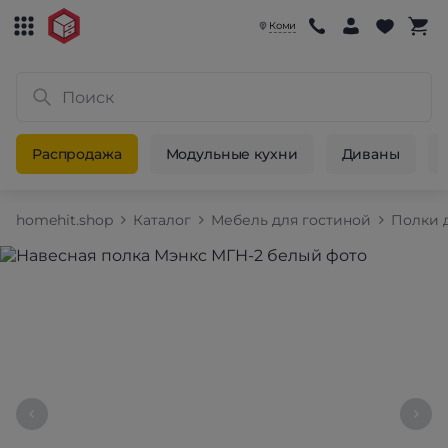
Коми
Распродажа
Модульные кухни
Диваны
homehit.shop
Каталог
Мебель для гостиной
Полки 