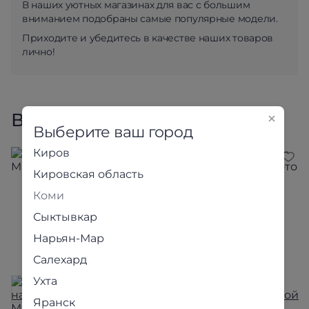
В наших уютных магазинах для вас с большим
вниманием подобраны самые популярные модели.
Приходите и убедитесь в качестве наших товаров
лично!
Все товары коллекции
Выберите ваш город
Киров
Кировская область
Коми
Сыктывкар
Нарьян-Мар
Салехард
Ухта
Яранск