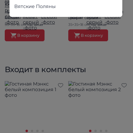
950 ₽
950 ₽
Вятские Поляны
Куб навесной Мэнкс МГК
Куб навесной Мэнкс МГК
белый
Графит серый
35×35×18 см
Под заказ
35×35×18 см
Под заказ
В корзину
В корзину
Входит в комплекты