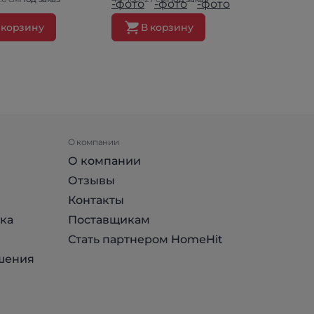
 корзину
В корзину
В ко
О компании
О компании
Отзывы
Контакты
ка
Поставщикам
Стать партнером HomeHit
шения