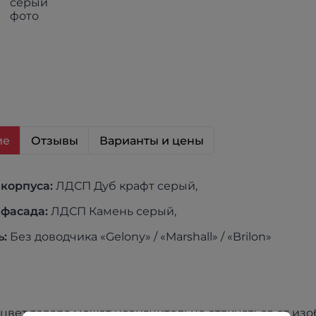
ие
Отзывы
Варианты и цены
корпуса:
ЛДСП Дуб крафт серый,
фасада:
ЛДСП Камень серый,
ь:
Без доводчика «Gelony» / «Marshall» / «Brilon»
цвет товара может незначительно отличаться от из