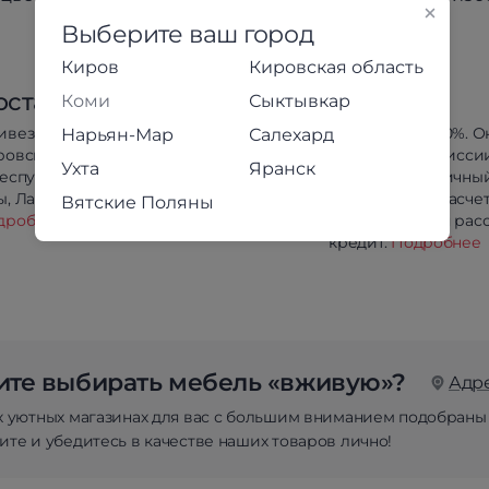
Выберите ваш город
Киров
Кировская область
оставка
Оплата
Коми
Сыктывкар
ивезём в любой район
Предоплата 100%. О
Нарьян-Мар
Салехард
ровской области
оплата без комисси
Ухта
Яранск
республики Коми, Йошкар-
Сбербанк. Наличны
, Лабытнанги и Салехарда.
безналичный расчет
Вятские Поляны
дробнее
Беспроцентная расс
кредит.
Подробнее
те выбирать мебель «вживую»?
Адр
х уютных магазинах для вас с большим вниманием подобраны
те и убедитесь в качестве наших товаров лично!