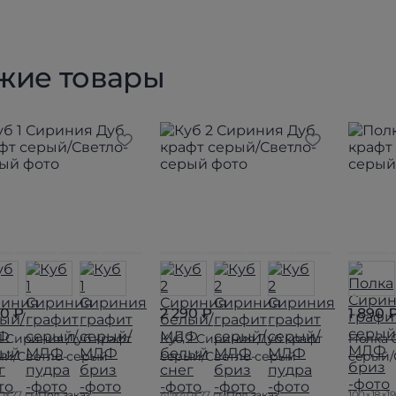
жие товары
90 ₽
2 290 ₽
1 890 
1 Сириния Дуб крафт
Куб 2 Сириния Дуб крафт
Полка 
ый/Светло-серый
серый/Светло-серый
серый/
0×27 см
Под заказ
40×40×27 см
Под заказ
100×18×19