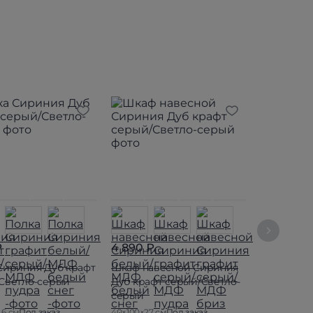
₽
4 890 ₽
2 390 ₽
Сириния Дуб крафт
Шкаф навесной Сириния
Шкаф отк
Светло-серый
Дуб крафт серый/Светло-
Сириния Д
серый
серый/Св
.6 см
Под заказ
40×100×27 см
Под заказ
20×80×26.8 