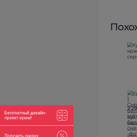
Похо
2 2
Бесплатный дизайн-
Куб 
проект кухни!
сер
Получить скидку
40×4