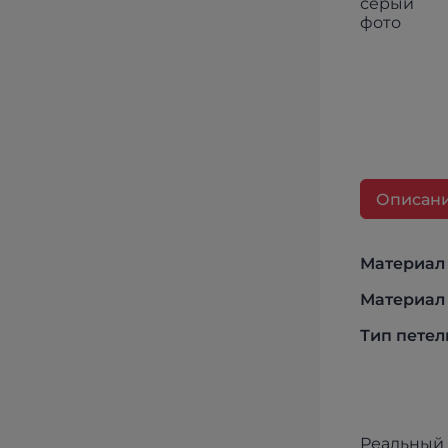
Описан
Материал 
Материал 
Тип петел
Реальный 