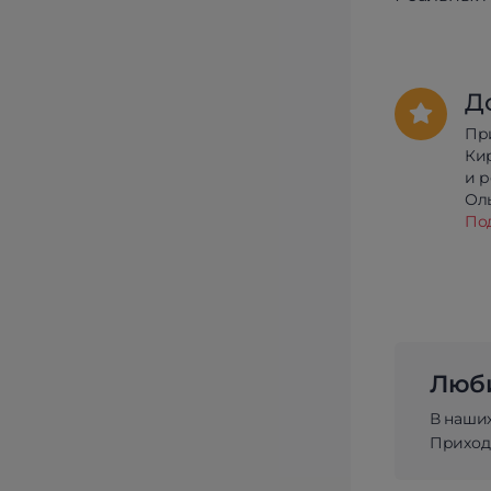
Д
Пр
Ки
и 
Олы
По
Люби
В наши
Приходи