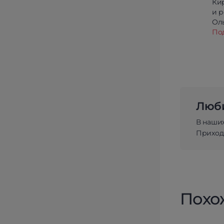
Ки
и 
Олы
По
Люби
В наши
Приходи
Похо