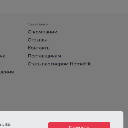
О компании
О компании
Отзывы
Контакты
ка
Поставщикам
Стать партнером HomeHit
шения
», вы
Принять