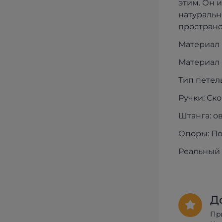
этим. Он 
натуральн
пространс
Материал 
Материал 
Тип петель
Ручки: Ско
Штанга: о
Опоры: По
Реальный 
Д
Пр