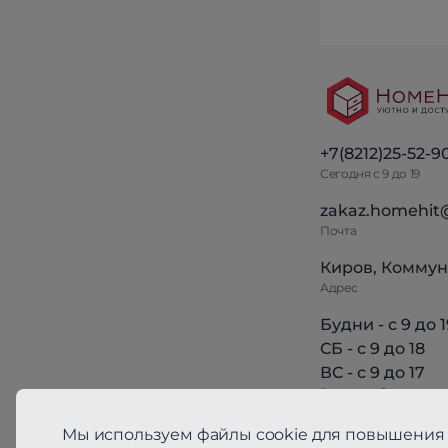
+7(8212)25-52-9
Сегодня с 9 до 19
zakaz.homehit
Почта
Киров, Коммун
Адрес
Будни - с 9 до 1
СБ - с 9 до 18
ВС - с 9 до 17
Режим работы
Мы используем файлы cookie для повышения 