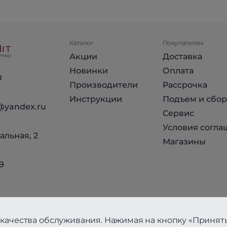
Каталог
Покупателям
Акции
Доставка
Новинки
Оплата
0
Производители
Рассрочка
Инструкции
Подъем и сбор
@yandex.ru
Сервис
Условия согла
альная, 2
Магазины
9
качества обслуживания. Нажимая на кнопку «Принять