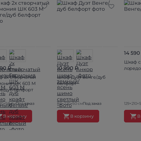
14 590
Шкаф с
990 ₽
10 990 ₽
лоредо
ф 2х створчатый
Шкаф Дуэт Венге/дуб
мония ШК 603 М
белфорт
ге/дуб белфорт
20×50 см
Под заказ
80×220×50 см
Под заказ
129×210×
В корзину
В корзину
В