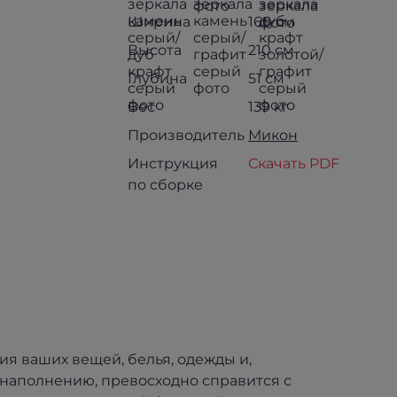
Ширина
160 см
Высота
210 см
Глубина
51 см
Вес
139 кг
Производитель
Микон
Инструкция
Скачать PDF
по сборке
я ваших вещей, белья, одежды и,
наполнению, превосходно справится с