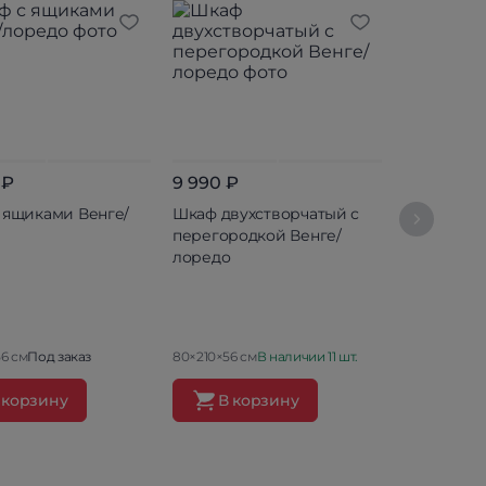
 ₽
9 990 ₽
 ящиками Венге/
Шкаф двухстворчатый с
12 090 ₽
перегородкой Венге/
лоредо
Шкаф дву
Белла Вен
56 см
Под заказ
80×210×56 см
В наличии 11 шт.
80.2×212×47 
 корзину
В корзину
В ко