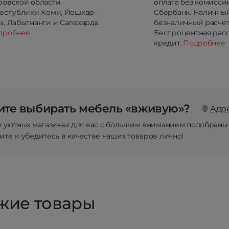
ровской области
оплата без комисси
республики Коми, Йошкар-
Сбербанк. Наличны
, Лабытнанги и Салехарда.
безналичный расчет
дробнее
Беспроцентная расс
кредит.
Подробнее
те выбирать мебель «вживую»?
Адр
х уютных магазинах для вас с большим вниманием подобраны
те и убедитесь в качестве наших товаров лично!
жие товары