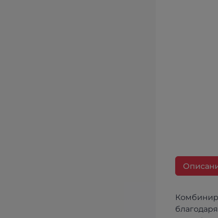
Описан
Комбиниро
благодаря