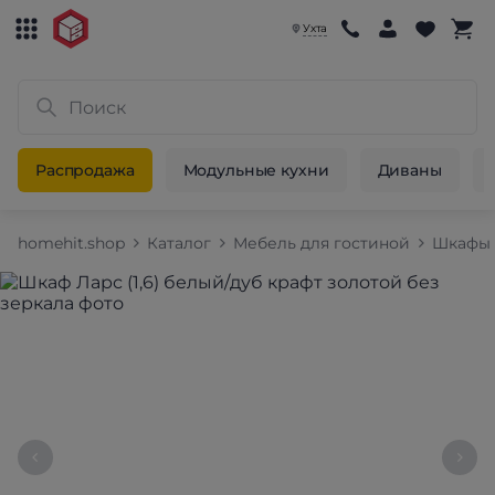
Ухта
Распродажа
Модульные кухни
Диваны
homehit.shop
Каталог
Мебель для гостиной
Шкафы 