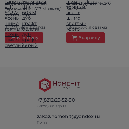
Шкаф 2х створчатый
Шкаф Дуэт Венге/дуб
Гармония ШК 603 М венге/
белфорт
дуб белфорт
80×220×50 см
Под заказ
80×220×50 см
Под заказ
В корзину
В корзину
+7(8212)25-52-90
Сегодня с 9 до 19
zakaz.homehit@yandex.ru
Почта