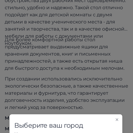
обустройства двух рабочих мест одновременно:
стильно, удобно и надежно. Такой стол отлично
подойдет как для детской комнаты с двумя
детьми в качестве ученического места - для
занятий и творчества, так и в качестве офисной
мебели для работы с документами или
Для более комфортной работы стол
ноутбуком.
предусматривает выдвижные ящики для
хранения документов, книг и письменных
принадлежностей, а также есть открытая ниша
для быстрого доступа к необходимым мелочам.
При создании использовались исключительно
экологически безопасные, а также качественные
материалы и фурнитура, что гарантирует
долговечность изделия, удобство эксплуатации
и легкий уход за поверхностью.
Материал корпуса
: ЛДСП, цвет Дуб Сонома
Выберите ваш город
Материал фасада
: ЛДСП, цвет Белый глянец