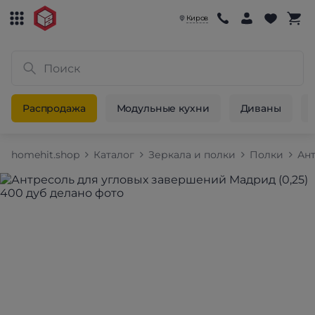
Киров
Распродажа
Модульные кухни
Диваны
homehit.shop
Каталог
Зеркала и полки
Полки
Ан