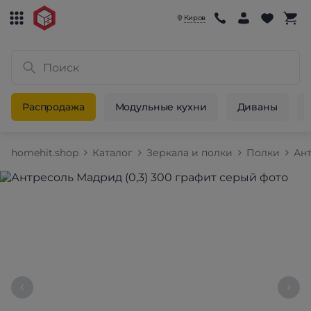
Киров
Распродажа
Модульные кухни
Диваны
homehit.shop
Каталог
Зеркала и полки
Полки
Ан