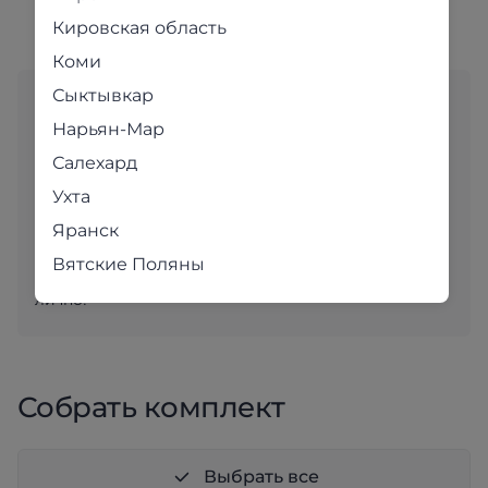
Кировская область
Коми
Сыктывкар
Любите выбирать мебель
Нарьян-Мар
«вживую»?
Салехард
Адреса магазинов
Ухта
В наших уютных магазинах для вас с большим
Яранск
вниманием подобраны самые популярные модели.
Вятские Поляны
Приходите и убедитесь в качестве наших товаров
лично!
Собрать комплект
Выбрать все