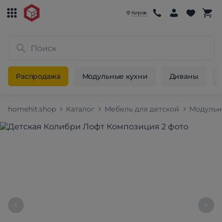
Киров
Распродажа
Модульные кухни
Диваны
homehit.shop
Каталог
Мебель для детской
Модульн