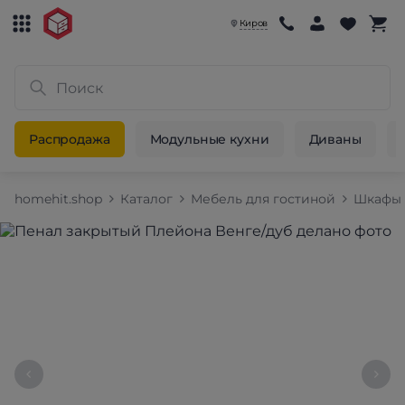
Киров
Распродажа
Модульные кухни
Диваны
homehit.shop
Каталог
Мебель для гостиной
Шкафы 