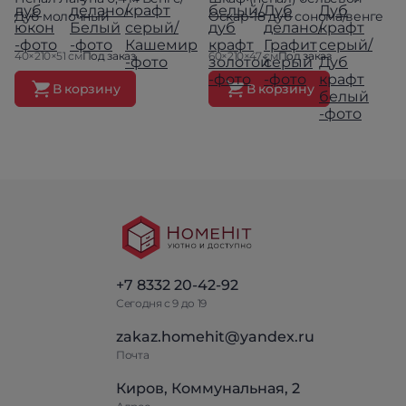
Дуб молочный
Оскар-18 дуб сонома/венге
40×210×51 см
Под заказ
60×210×47 см
Под заказ
В корзину
В корзину
+7 8332 20-42-92
Сегодня с 9 до 19
zakaz.homehit@yandex.ru
Почта
Киров, Коммунальная, 2