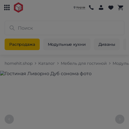
Киров
Распродажа
Модульные кухни
Диваны
homehit.shop
Каталог
Мебель для гостиной
Модуль