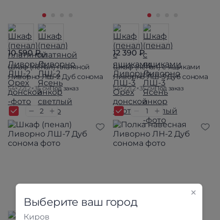
10 590 ₽
12 390 ₽
Шкаф (пенал) платяной
Шкаф (пенал) с ящиками
Ливорно ЛШ-2 Дуб сонома
Ливорно ЛШ-3 Дуб сонома
54×221.2×35 см
Под заказ
54×221.2×35 см
Под заказ
Выберите ваш город
Киров