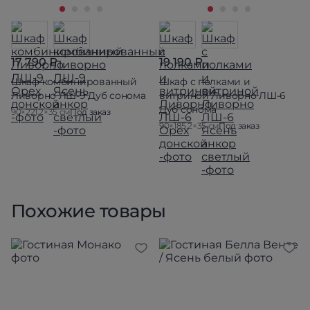
17 790 ₽
19 190 ₽
Шкаф комбинированный
Шкаф с полками и
Ливорно ЛШ-9 Дуб сонома
витриной Ливорно ЛШ-6
Дуб сонома
90×221.2×35 см
Под заказ
90×185.2×35 см
Под заказ
Похожие товары