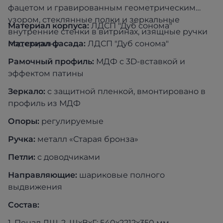
фацетом и гравированным геометрическим
узором, стеклянные полки и зеркальные
Материал корпуса:
ЛДСП "Дуб сонома"
внутренние стенки в витринах, изящные ручки
под старину.
Материал фасада:
ЛДСП "Дуб сонома"
Рамочный профиль:
МДФ с 3D-вставкой и
эффектом патины
Зеркало:
с защитной пленкой, вмонтировано в
профиль из МДФ
Опоры:
регулируемые
Ручка:
металл «Старая бронза»
Петли:
с доводчиками
Направляющие:
шариковые полного
выдвижения
Состав:
1. Пенал ЛШ-2. ШхВхГ: 540х2212х350 мм.