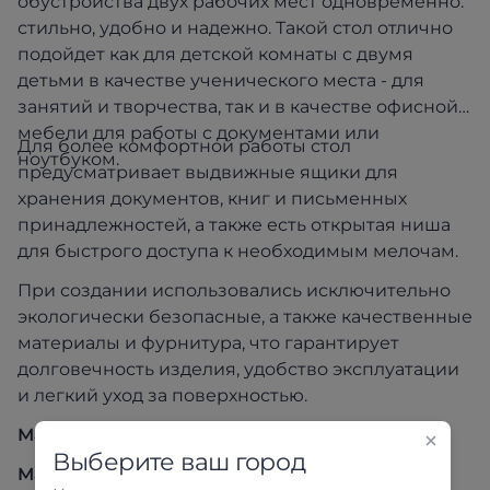
обустройства двух рабочих мест одновременно:
стильно, удобно и надежно. Такой стол отлично
подойдет как для детской комнаты с двумя
детьми в качестве ученического места - для
занятий и творчества, так и в качестве офисной
мебели для работы с документами или
Для более комфортной работы стол
ноутбуком.
предусматривает выдвижные ящики для
хранения документов, книг и письменных
принадлежностей, а также есть открытая ниша
для быстрого доступа к необходимым мелочам.
При создании использовались исключительно
экологически безопасные, а также качественные
материалы и фурнитура, что гарантирует
долговечность изделия, удобство эксплуатации
и легкий уход за поверхностью.
Материал корпуса
: ЛДСП, цвет Дуб сонома
Выберите ваш город
Материал фасада
: ЛДСП, цвет Дуб сонома