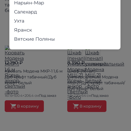
Нарьян-Мар
Салехард
Ухта
Яранск
Вятские Поляны
12 190 ₽
8 390 ₽
Кровать Модена МКР-1 1,6 м
Шкаф (пенал)
Дуб крафт табачный/Дуб
универсальный Модена
крафт белый
МШ-21 Дуб крафт табачный/
Дуб крафт белый
167.6×100.4×206.4 см
Под заказ
40×220×54 см
Под заказ
В корзину
В корзину