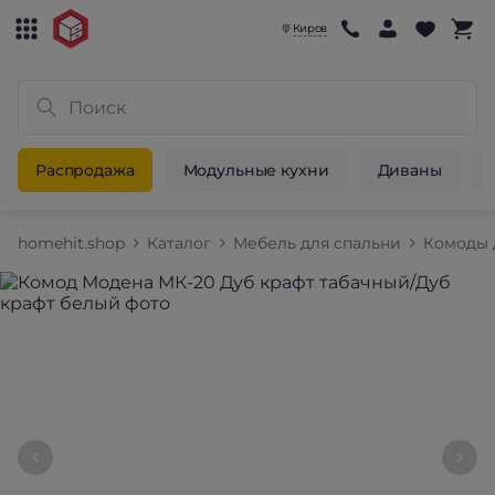
Киров
Распродажа
Модульные кухни
Диваны
homehit.shop
Каталог
Мебель для спальни
Комоды 