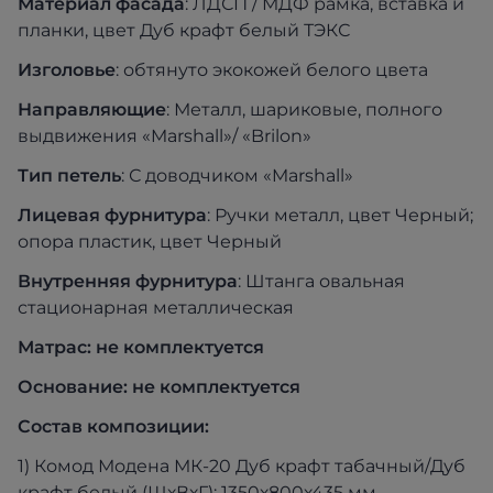
Мате
риал фасада
: ЛДСП / МДФ рамка, вставка и
планки, цвет Дуб крафт белый ТЭКС
Из
головье
: обтянуто экокожей белого цвета
Напр
авляющие
: Металл, шариковые, полного
выдвижения «Marshall»/ «Brilon»
Тип пет
ель
: С доводчиком «Marshall»
Лице
вая фурнитура
: Ручки металл, цвет Черный;
опора пластик, цвет Черный
Внутр
енняя фурнитура
: Штанга овальная
стационарная металлическая
Матрас: не комплектуется
Основание: не комплектуется
Состав композиции:
1) Комод Модена МК-20 Дуб крафт табачный/Дуб
крафт белый (ШхВхГ): 1350х800х435 мм