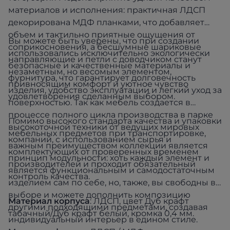
материалов и исполнения: практичная ЛДСП
декорирована МДФ планками, что добавляет
объем и тактильно приятные ощущения от
Вы можете быть уверены, что при создании
соприкосновения, а бесшумные шариковые
использовались исключительно экологически
направляющие и петли с доводчиком станут
безопасные и качественные материалы и
незаметным, но весомым элементом,
фурнитура, что гарантирует долговечность
привносящим комфорт и уютное чувство
изделия, удобство эксплуатации и легкий уход за
удовлетворения сделанным выбором.
поверхностью. Так как мебель создается в
процессе полного цикла производства в парке
Помимо высокого стандарта качества и упаковки
высокоточной техники от ведущих мировых
мебельных предметов при транспортировке,
компаний, с использованием сырья и
важным преимуществом коллекции является
комплектующих от проверенных временем
принцип модульности: хоть каждый элемент и
производителей и проходит обязательный
является функциональным и самодостаточным
контроль качества.
изделием сам по себе, но, также, вы свободны в
выборе и можете дополнить композицию
Материал корпуса
: ЛДСП, цвет Дуб крафт
другими подходящими предметами, создавая
табачный/Дуб крафт белый, кромка 0,4 мм.
индивидуальный интерьер в едином стиле.