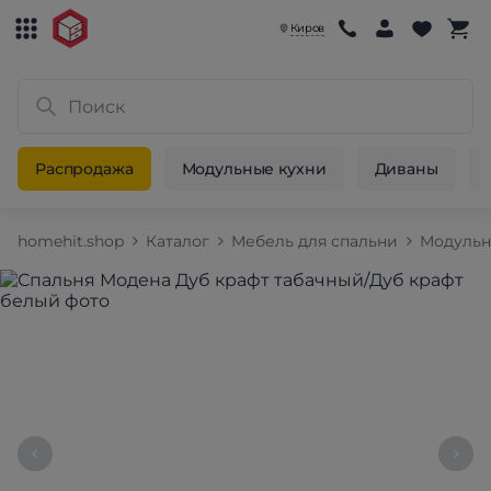
Киров
Распродажа
Модульные кухни
Диваны
homehit.shop
Каталог
Мебель для спальни
Модульн