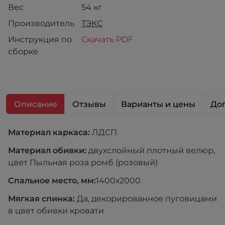
Вес
54 кг
Производитель
ТЭКС
Инструкция по
Скачать PDF
сборке
Описание
Отзывы
Варианты и цены
Доп
Материал каркаса:
ЛДСП
Материал обивки:
двухслойный плотный велюр,
цвет Пыльная роза ромб (розовый)
Спальное место, мм:
1400х2000
Мягкая спинка:
Да, декорированное пуговицами
в цвет обивки кровати