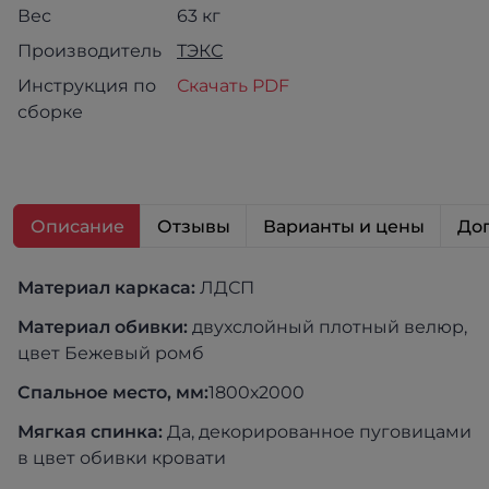
Вес
63 кг
Производитель
ТЭКС
Инструкция по
Скачать PDF
сборке
Описание
Отзывы
Варианты и цены
Доп
Материал каркаса:
ЛДСП
Материал обивки:
двухслойный плотный велюр,
цвет Бежевый ромб
Спальное место, мм:
1800х2000
Мягкая спинка:
Да, декорированное пуговицами
в цвет обивки кровати