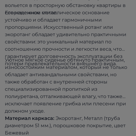
вольется в просторную обстановку квартиры в
современном стиле.
Его надежное металлическое основание
устойчиво и обладает гармоничными
пропорциями. Искусственный ротанг или
экоротанг обладает удивительно практичными
свойствами: это уникальный материал по
соотношению прочности и легкости веса, что
гарантирует долговечность эксплуатации без
Уютное мягкое сиденье обтянуто практичным,
потери привлекательности внешнего вида.
износостойким материалом, который не только
обладает антивандальными свойствами, но
также обработан с внутренней стороны
специализированной пропиткой из
полиуретана, отталкивающей влагу, что также
исключает появление грибка или плесени при
должном уходе.
Материал каркаса:
Экоротанг, Металл (труба
диаметром 51 мм.), порошковое покрытие, цвет
Бежевый