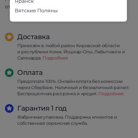
Яранск
отличаться от изображения на экране
Вятские Поляны
Доставка
Привезём в любой район Кировской области
и республики Коми, Йошкар-Олы, Лабытнанги и
Салехарда.
Подробнее
Оплата
Предоплата 100%. Онлайн-оплата без комиссии
через Сбербанк. Наличный и безналичный расчет.
Беспроцентная рассрочка и кредит.
Подробнее
Гарантия 1 год
Фабричная упаковка. Поддержка клиентов и
собственная сервисная служба.