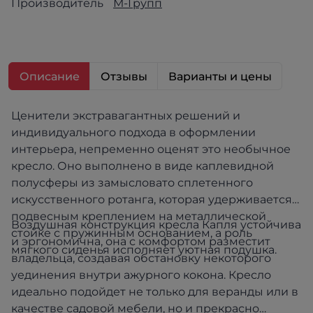
Производитель
М-Групп
Описание
Отзывы
Варианты и цены
Ценители экстравагантных решений и
индивидуального подхода в оформлении
интерьера, непременно оценят это необычное
кресло. Оно выполнено в виде каплевидной
полусферы из замысловато сплетенного
искусственного ротанга, которая удерживается
подвесным креплением на металлической
Воздушная конструкция кресла Капля устойчива
стойке с пружинным основанием, а роль
и эргономична, она с комфортом разместит
мягкого сиденья исполняет уютная подушка.
владельца, создавая обстановку некоторого
уединения внутри ажурного кокона. Кресло
идеально подойдет не только для веранды или в
качестве садовой мебели, но и прекрасно