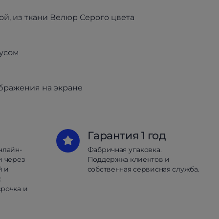
ой, из ткани Велюр Серого цвета
пусом
ображения на экране
Гарантия 1 год
нлайн-
Фабричная упаковка.
и через
Поддержка клиентов и
й и
собственная сервисная служба.
.
рочка и