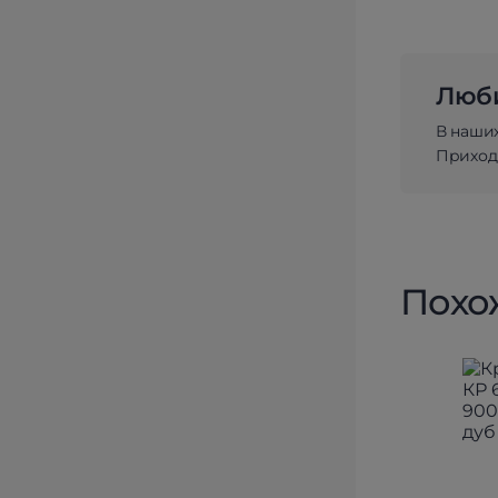
Люби
В наши
Приходи
Похо