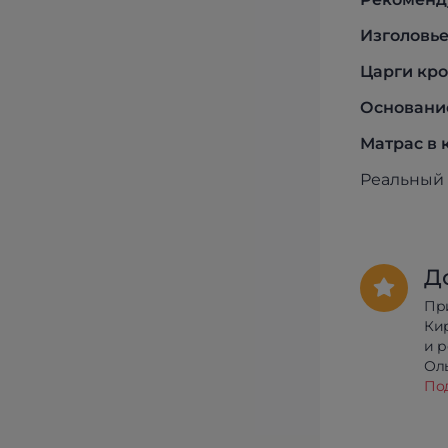
Изголовье
Царги кро
Основание
Матрас в 
Реальный 
Д
Пр
Ки
и 
Олы
По