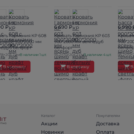
90 ₽
6 690 ₽
6 990 
вать Гармония КР 608
Кровать Гармония КР 603
Кровать
щиками 900*2000 мм
900*2000 мм венге/дуб
900*20
ге/дуб белфорт
белфорт
белфор
78×203.2 см
В наличии 1 шт.
95.2×70×203.2 см
В наличии 4 шт.
95.2×70×
В корзину
В корзину
В
Каталог
Покупателям
Акции
Доставка
Новинки
Оплата