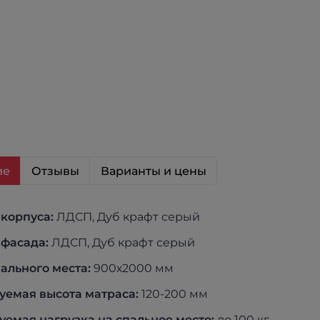
ие
Отзывы
Варианты и цены
 корпуса:
ЛДСП, Дуб крафт серый
 фасада:
ЛДСП, Дуб крафт серый
ального места:
900х2000 мм
уемая высота матраса:
120-200 мм
емая нагрузка на спальное место:
до 100 кг