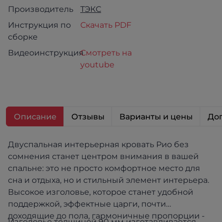
Производитель
ТЭКС
Инструкция по
Скачать PDF
сборке
Видеоинструкция
Смотреть на
youtube
Описание
Отзывы
Варианты и цены
Доп
Двуспальная интерьерная кровать Рио без
сомнения станет центром внимания в вашей
спальне: это не просто комфортное место для
сна и отдыха, но и стильный элемент интерьера.
Высокое изголовье, которое станет удобной
поддержкой, эффектные царги, почти
доходящие до пола, гармоничные пропорции -
Изголовье толщиной 90 мм изготавливается