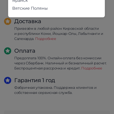
Яранск
Вятские Поляны
Доставка
Привезём в любой район Кировской области
и республики Коми, Йошкар-Олы, Лабытнанги и
Салехарда.
Подробнее
Оплата
Предоплата 100%. Онлайн-оплата без комиссии
через Сбербанк. Наличный и безналичный расчет.
Беспроцентная рассрочка и кредит.
Подробнее
Гарантия 1 год
Фабричная упаковка. Поддержка клиентов и
собственная сервисная служба.