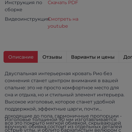
Инструкция по
Скачать PDF
сборке
Видеоинструкция
Смотреть на
youtube
Описание
Отзывы
Варианты и цены
Доп
Двуспальная интерьерная кровать Рио без
сомнения станет центром внимания в вашей
спальне: это не просто комфортное место для
сна и отдыха, но и стильный элемент интерьера.
Высокое изголовье, которое станет удобной
поддержкой, эффектные царги, почти
доходящие до пола, гармоничные пропорции -
Изголовье толщиной 90 мм изготавливается
все это покрыто мягкой обивкой, скрывающей
вручную: обивка состоит из отдельных деталей
острые углы, и облито бархатистым велюром с