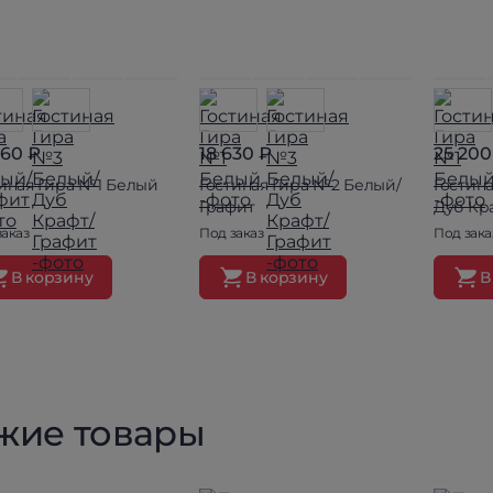
760 ₽
18 630 ₽
25 200
иная Гира №1 Белый
Гостиная Гира №2 Белый/
Гостин
Графит
Дуб Кр
заказ
Под заказ
Под зака
В корзину
В корзину
В
жие товары