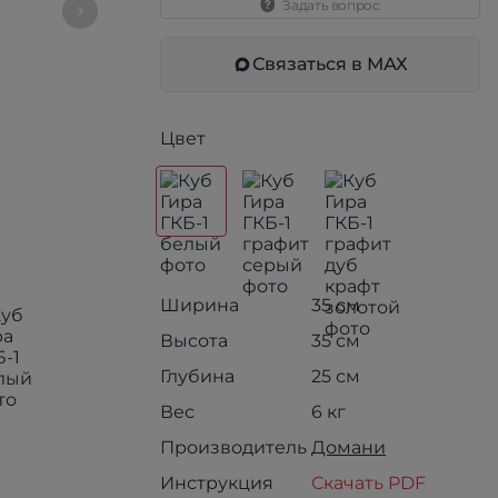
Задать вопрос
Связаться в МАХ
Цвет
Ширина
35 см
Высота
35 см
Глубина
25 см
Вес
6 кг
Производитель
Домани
Инструкция
Скачать PDF