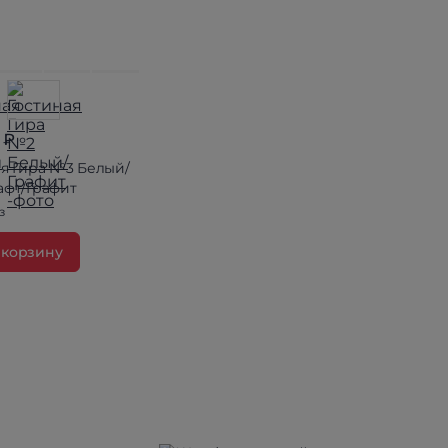
 ₽
ая Гира №3 Белый/
афт/Графит
з
 корзину