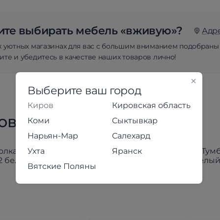
те выбирать мебель «вживую»?
Адр
х уютных магазинах для вас с большим вниманием подобраны
те и убедитесь в качестве наших товаров лично!
Выберите ваш город
Киров
Кировская область
товары коллекции
Коми
Сыктывкар
Нарьян-Мар
Салехард
Ухта
Яранск
Вятские Поляны