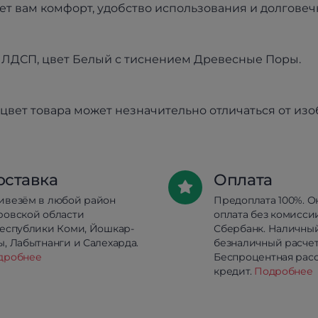
ет вам комфорт, удобство использования и долговеч
 ЛДСП, цвет Белый с тиснением Древесные Поры.
цвет товара может незначительно отличаться от из
оставка
Оплата
ивезём в любой район
Предоплата 100%. О
ровской области
оплата без комисси
республики Коми, Йошкар-
Сбербанк. Наличны
, Лабытнанги и Салехарда.
безналичный расчет
дробнее
Беспроцентная расс
кредит.
Подробнее