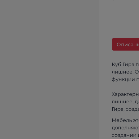
Описан
Куб Гира 
лишнее. О
функции п
Характерн
лишнее, д
Гира, соз
Мебель эт
дополняют
создании 