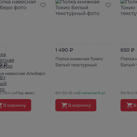
1 490 ₽
650 ₽
Полка книжная Токио
Полка 
0 ₽
Белый текстурный
Белый 
ка навесная Альберо
2×18.4 см
Под заказ
80×30×25 см
В наличии 9 шт.
90×16.4×1
В корзину
В корзину
В