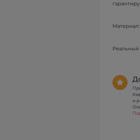
гарантиру
Материал:
Реальный 
Д
Пр
Ки
и 
Олы
По