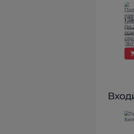
1 7
Полк
бел
90×6
Вход