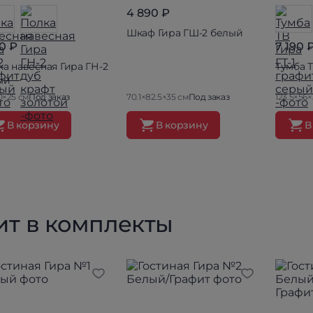
4 890 ₽
Шкаф Гира ГШ-2 белый
90 ₽
7 190 
а навесная Гира ГН-2
Тумба Т
ый
0×25 см
Под заказ
70.1×82.5×35 см
Под заказ
123.5×56×
В корзину
В корзину
В
ит в комплекты