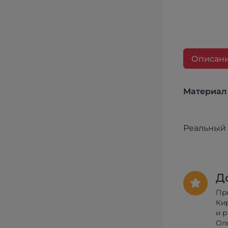
Описан
Материал 
Реальный 
Д
Пр
Ки
и 
Олы