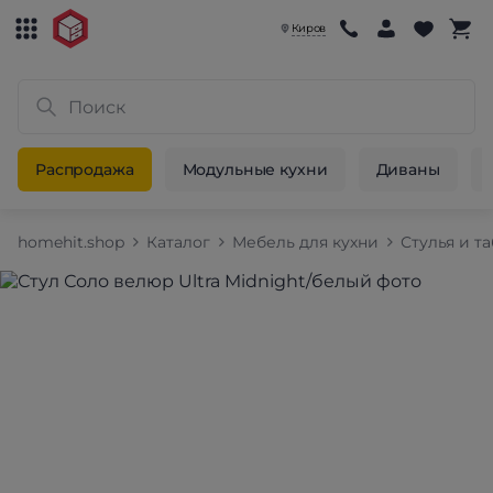
Киров
Распродажа
Модульные кухни
Диваны
homehit.shop
Каталог
Мебель для кухни
Стулья и т