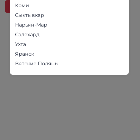
Коми
В корзину
В корзину
Сыктывкар
Нарьян-Мар
Салехард
Ухта
Яранск
Вятские Поляны