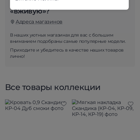
Любите выбирать мебель
«вживую»?
Адреса магазинов
В наших уютных магазинах для вас с большим
вниманием подобраны самые популярные модели.
Приходите и убедитесь в качестве наших товаров
лично!
Все товары коллекции