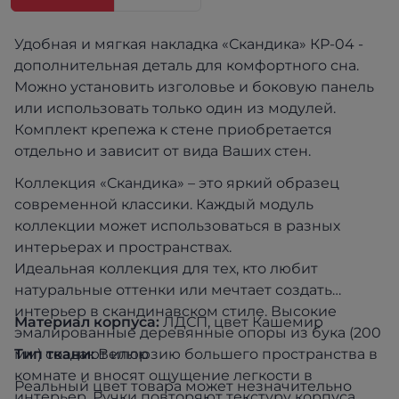
Удобная и мягкая накладка «Скандика» КР-04 -
дополнительная деталь для комфортного сна.
Можно установить изголовье и боковую панель
или использовать только один из модулей.
Комплект крепежа к стене приобретается
отдельно и зависит от вида Ваших стен.
Коллекция «Скандика» – это яркий образец
современной классики. Каждый модуль
коллекции может использоваться в разных
интерьерах и пространствах.
Идеальная коллекция для тех, кто любит
натуральные оттенки или мечтает создать
интерьер в скандинавском стиле. Высокие
Материал корпуса:
ЛДСП, цвет Кашемир
эмалированные деревянные опоры из бука (200
мм) создают иллюзию большего пространства в
Тип ткани:
Велюр
комнате и вносят ощущение легкости в
Реальный цвет товара может незначительно
интерьер. Ручки повторяют текстуру корпуса