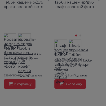
18 790 ₽
5 790 ₽
Кровать-чердак Тэбби
кашемир/дуб крафт
Шкаф торцевой Тэбби
золотой
кашемир/дуб крафт
золотой
229.6×180×95.4 см
Под заказ
23×220×45 см
Под заказ
В корзину
В корзину