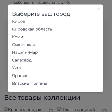
собственная сервисная служба.
Выберите ваш город
Киров
Любите выбирать мебель
Кировская область
«вживую»?
Коми
Сыктывкар
Адреса магазинов
Нарьян-Мар
В наших уютных магазинах для вас с большим
Салехард
вниманием подобраны самые популярные модели.
Ухта
Приходите и убедитесь в качестве наших товаров
лично!
Яранск
Вятские Поляны
Все товары коллекции