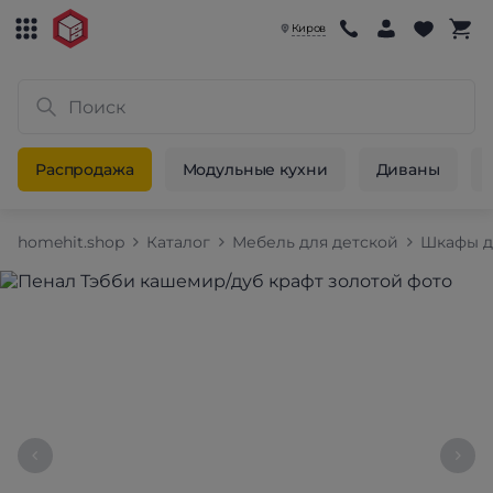
Киров
Распродажа
Модульные кухни
Диваны
homehit.shop
Каталог
Мебель для детской
Шкафы д