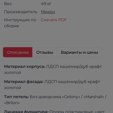
Вес
49 кг
Производитель
Микон
Инструкция по
Скачать PDF
сборке
Описание
Отзывы
Варианты и цены
Материал корпуса:
ЛДСП кашемир/дуб крафт
золотой
Материал фасада:
ЛДСП кашемир/дуб крафт
золотой
Тип петель:
Без доводчика «Gelony» / «Marshall» /
«Brilon»
Лицевая фурнитура:
Опоры пластиковые, цвет